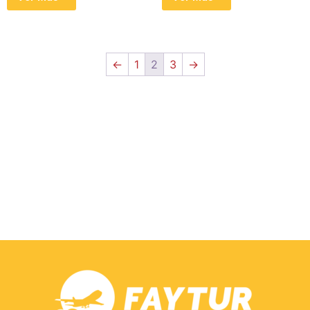
←
1
2
3
→