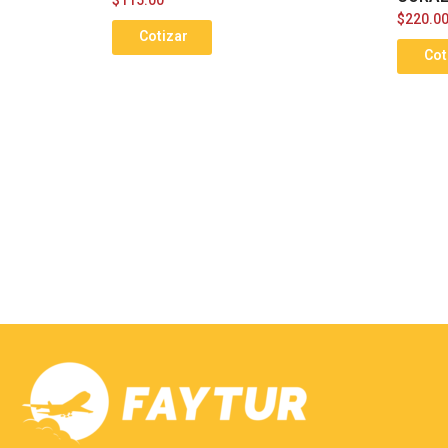
$
220.0
Cotizar
Cot