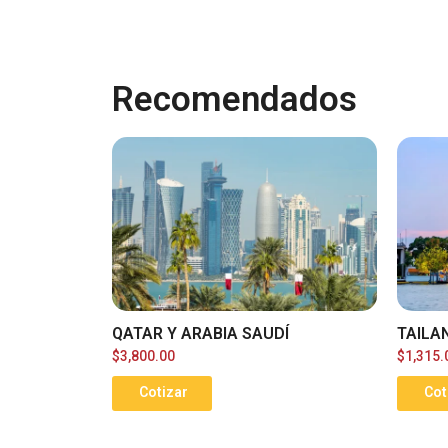
Recomendados
QATAR Y ARABIA SAUDÍ
TAILA
$
3,800.00
$
1,315.
Cotizar
Cot