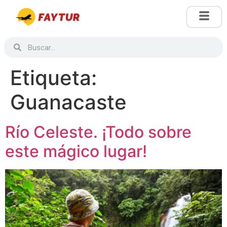
Etiqueta:
Guanacaste
Río Celeste. ¡Todo sobre
este mágico lugar!