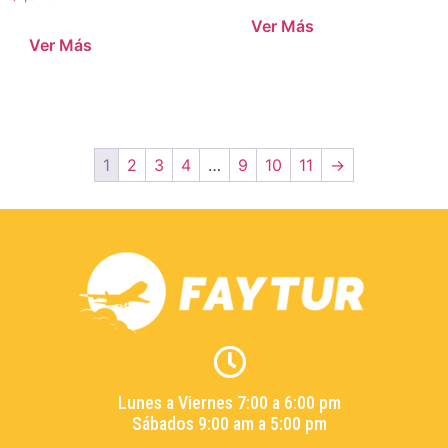
Ver Más
Ver Más
1
2
3
4
…
9
10
11
→
Lunes a Viernes 7:00 a 6:00 pm
Sábados 9:00 am a 5:00 pm