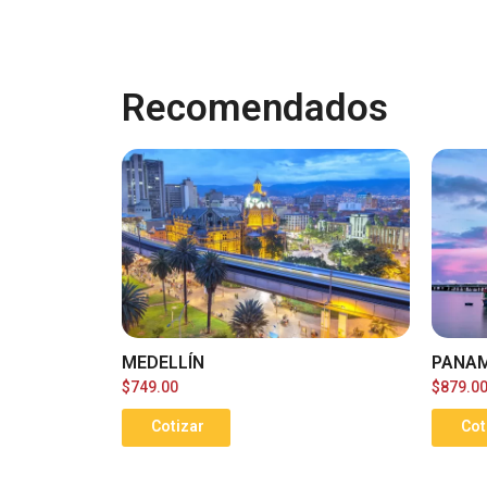
Recomendados
MEDELLÍN
PANAM
$
749.00
$
879.0
Cotizar
Cot