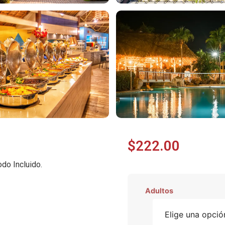
$
222.00
do Incluido.
Adultos